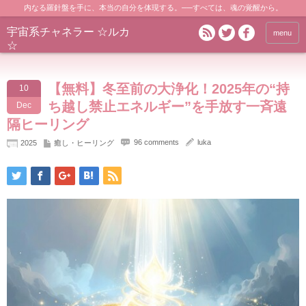
内なる羅針盤を手に、本当の自分を体現する。──すべては、魂の覚醒から。
宇宙系チャネラー ☆ルカ
menu
☆
【無料】冬至前の大浄化！2025年の“持
10
ち越し禁止エネルギー”を手放す一斉遠
Dec
隔ヒーリング
96 comments
luka
2025
癒し・ヒーリング