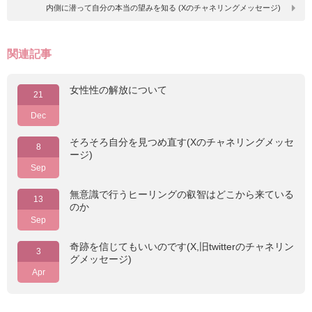
内側に潜って自分の本当の望みを知る (Xのチャネリングメッセージ)
関連記事
女性性の解放について
21
Dec
そろそろ自分を見つめ直す(Xのチャネリングメッセ
8
ージ)
Sep
無意識で行うヒーリングの叡智はどこから来ている
13
のか
Sep
奇跡を信じてもいいのです(X,旧twitterのチャネリン
3
グメッセージ)
Apr