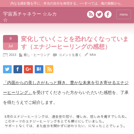
内なる羅針盤を手に、本当の自分を体現する。──すべては、魂の覚醒から。
宇宙系チャネラー ☆ルカ
menu
☆
変化していくことを恐れなくなっていま
9
す（エナジーヒーリングの感想）
Jul
luka
2013
癒し・ヒーリング
コメントを書く
「内面からの美しさがもっと輝き、豊かな未来を引き寄せるエナジ
ーヒーリング」
を受けてくださった方からいただいた感想を、了承
を得たうえでご紹介します。