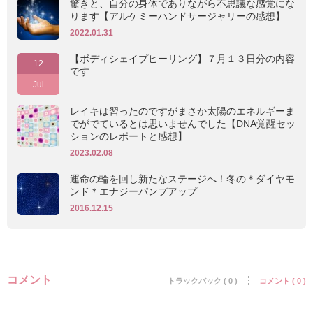
驚きと、自分の身体でありながら不思議な感覚にな
ります【アルケミーハンドサージャリーの感想】
2022.01.31
【ボディシェイプヒーリング】７月１３日分の内容
12
です
Jul
レイキは習ったのですがまさか太陽のエネルギーま
でがでているとは思いませんでした【DNA覚醒セッ
ションのレポートと感想】
2023.02.08
運命の輪を回し新たなステージへ！冬の＊ダイヤモ
ンド＊エナジーパンプアップ
2016.12.15
コメント
トラックバック ( 0 )
コメント ( 0 )