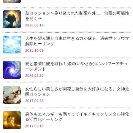
脳セッション〜刷り込まれた制限を外し、無限の可能性
を開く〜
2026.06.14
人生を望み通り自由に生きる力が蘇る、過去世トラウマ
解除ヒーリング
2025.10.09
愛と繁栄に舵を取れ！弥栄(いやさか)エンパワーアチュ
ーンメント
2026.03.30
女性らしい美しさが開花し自分を大好きになる、女神覚
醒セッション
2017.02.26
身体もエネルギーも隅々までイキイキ☆クリスタル浄化
＆活性化ヒーリング
2017.03.16