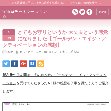
内なる羅針盤を手に、本当の自分を体現する。──すべては、魂の覚醒から。
宇宙系チャネラー ☆ルカ
menu
☆
とてもお守りというか 大丈夫という感覚
4
になりました【ゴールデン・エイジ・ア
Oct
クティベーションの感想】
luka
2024
癒し・ヒーリング
コメントを書く
新次元の扉を開き、光の道へ進むゴールデン・エイジ・アクティベ
ーション
を受けてくださったA.T様の感想を了承を得たうえでご紹介
します。