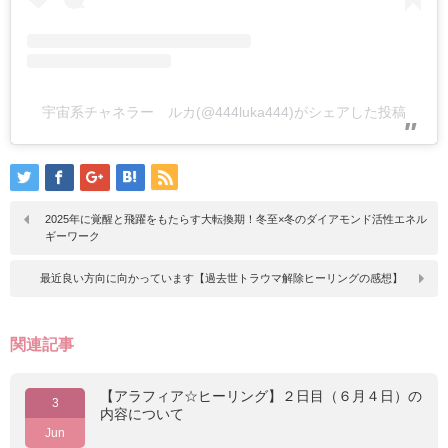
宇宙系チャネラー ルカ(@444luka444)がシェアした投稿
2025年に覚醒と飛躍をもたらす大転換期！冬至×冬のダイアモンド活性エネル
ギーワーク
最近良い方向に向かっています【過去世トラウマ解除ヒーリングの感想】
関連記事
【アラフィア☆ヒーリング】２日目（６月４日）の
3
内容について
Jun