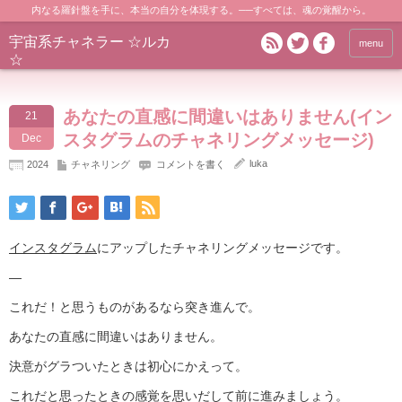
内なる羅針盤を手に、本当の自分を体現する。──すべては、魂の覚醒から。
宇宙系チャネラー ☆ルカ
menu
☆
あなたの直感に間違いはありません(イン
21
スタグラムのチャネリングメッセージ)
Dec
luka
2024
チャネリング
コメントを書く
インスタグラム
にアップしたチャネリングメッセージです。
—
これだ！と思うものがあるなら突き進んで。
あなたの直感に間違いはありません。
決意がグラついたときは初心にかえって。
これだと思ったときの感覚を思いだして前に進みましょう。