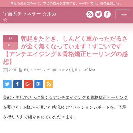
内なる羅針盤を手に、本当の自分を体現する。──すべては、魂の覚醒から。
宇宙系チャネラー ☆ルカ
menu
☆
朝起きたとき、しんどく重かっただるさ
17
が全く無くなっています！すごいです
Feb
【アンチエイジング＆骨格矯正ヒーリングの感
想】
luka
2025
癒し・ヒーリング
コメントを書く
美顔・美肌でさらに輝く☆アンチエイジング＆骨格矯正ヒーリング
を受けたH.N様から頂いた感想およびセッションレポートを、了承
を得たうえで紹介させていただきます。