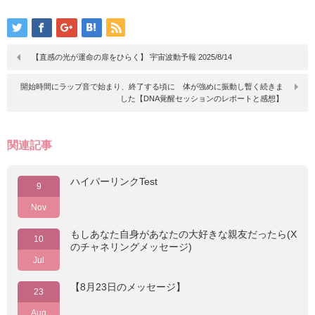
【直感の光が運命の扉をひらく】 宇宙波動予報 2025/8/14
開始時間にラップ音で始まり、終了する頃に 体が強めに振動し暫く続きま
した【DNA覚醒セッションのレポートと感想】
関連記事
ハイパーリンクTest
9
Nov
もしあなた自身があなたの大好きな親友だったら(X
10
のチャネリングメッセージ)
Jul
【8月23日のメッセージ】
23
Aug