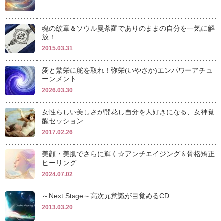
魂の紋章＆ソウル曼荼羅でありのままの自分を一気に解
放！
2015.03.31
愛と繁栄に舵を取れ！弥栄(いやさか)エンパワーアチュ
ーンメント
2026.03.30
女性らしい美しさが開花し自分を大好きになる、女神覚
醒セッション
2017.02.26
美顔・美肌でさらに輝く☆アンチエイジング＆骨格矯正
ヒーリング
2024.07.02
～Next Stage～高次元意識が目覚めるCD
2013.03.20