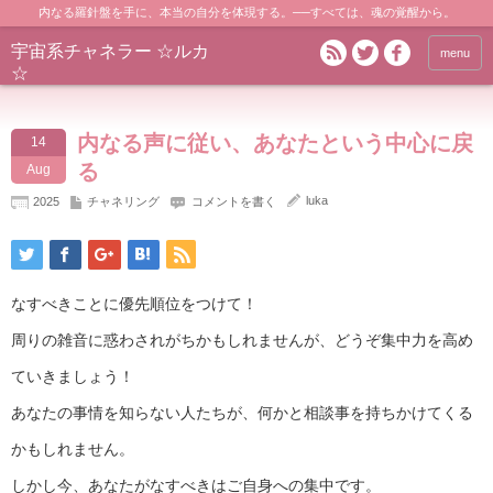
内なる羅針盤を手に、本当の自分を体現する。──すべては、魂の覚醒から。
宇宙系チャネラー ☆ルカ
menu
☆
内なる声に従い、あなたという中心に戻
14
る
Aug
luka
2025
チャネリング
コメントを書く
なすべきことに優先順位をつけて！
周りの雑音に惑わされがちかもしれませんが、どうぞ集中力を高め
ていきましょう！
あなたの事情を知らない人たちが、何かと相談事を持ちかけてくる
かもしれません。
しかし今、あなたがなすべきはご自身への集中です。