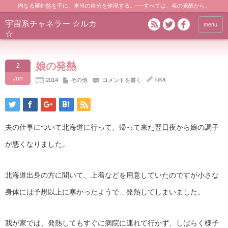
内なる羅針盤を手に、本当の自分を体現する。──すべては、魂の覚醒から。
宇宙系チャネラー ☆ルカ
menu
☆
娘の発熱
2
Jun
luka
2014
その他
コメントを書く
夫の仕事について北海道に行って、帰って来た翌日夜から娘の調子
が悪くなりました。
北海道出身の方に聞いて、上着などを用意していたのですが小さな
身体には予想以上に寒かったようで…発熱してしまいました。
我が家では、発熱してもすぐに病院に連れて行かず、しばらく様子