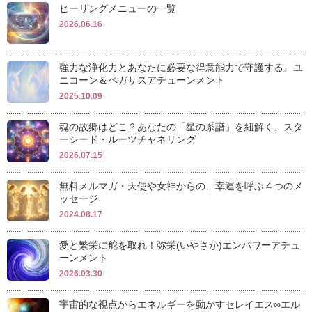
ヒーリングメニューの一覧
2026.06.16
強力な浄化力とあなたに必要な得意能力で守護する、ユ
ニコーン＆ペガサスアチューンメント
2025.10.09
魂の故郷はどこ？あなたの「星の系譜」を紐解く、スタ
ーシード・ルーツチャネリング
2026.07.15
無料メルマガ・天使や女神からの、幸運を呼ぶ４つのメ
ッセージ
2024.08.17
愛と繁栄に舵を取れ！弥栄(いやさか)エンパワーアチュ
ーンメント
2026.03.30
宇宙的な視点からエネルギーを動かすセレイエス∞エル