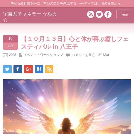
内なる羅針盤を手に、本当の自分を体現する。──すべては、魂の覚醒から。
宇宙系チャネラー ☆ルカ
menu
☆
【１０月１３日】心と体が喜ぶ癒しフェ
10
スティバル in 八王子
Oct
luka
2025
イベント・ワークショップ
コメントを書く