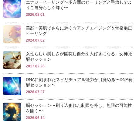
エナジーヒーリング〜多方面のヒーリングと手放しでよ
りご自身らしく輝く〜
2026.08.01
美顔・美肌でさらに輝く☆アンチエイジング＆骨格矯正
ヒーリング
2024.07.02
女性らしい美しさが開花し自分を大好きになる、女神覚
醒セッション
2017.02.26
DNAに刻まれたスピリチュアル能力が目覚める〜DNA覚
醒セッション〜
2026.07.27
脳セッション〜刷り込まれた制限を外し、無限の可能性
を開く〜
2026.06.14