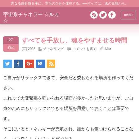
内なる羅針盤を手に、本当の自分を体現する。──すべては、魂の覚醒から。
宇宙系チャネラー ☆ルカ
menu
☆
すべてを手放し、魂をやすませる時間
27
Oct
luka
2025
チャネリング
コメントを書く
ご自身がリラックスできて、安全だと委ねられる場所を作ってくだ
さい。
これまで大変緊張を強いられる場面が多かったと思いますが、ご自
身のためにもリラックスできる場所を用意しておくことは重要で
す。
そこにいるとエネルギーが充填され、誰からも傷つけられることな