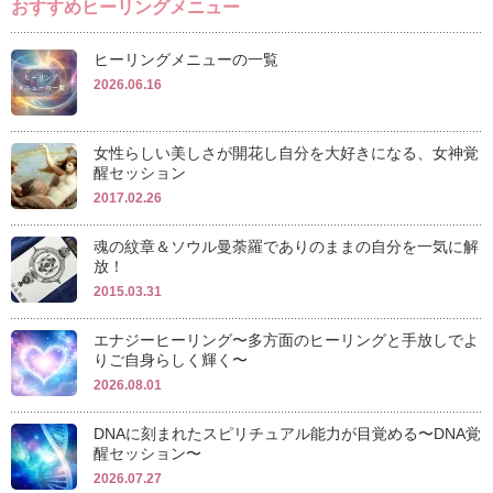
おすすめヒーリングメニュー
ヒーリングメニューの一覧
2026.06.16
女性らしい美しさが開花し自分を大好きになる、女神覚
醒セッション
2017.02.26
魂の紋章＆ソウル曼荼羅でありのままの自分を一気に解
放！
2015.03.31
エナジーヒーリング〜多方面のヒーリングと手放しでよ
りご自身らしく輝く〜
2026.08.01
DNAに刻まれたスピリチュアル能力が目覚める〜DNA覚
醒セッション〜
2026.07.27