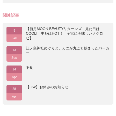
関連記事
【新月MOON BEAUTYリターンズ 見た目は
9
COOL! 中身はHOT！ 子宮に美味しいメグロ
ビ】
Feb
江ノ島神社めぐりと、カニが丸ごと挟まったバーガ
13
ー
Sep
不覚
14
Apr
【GW】お休みのお知らせ
28
Apr