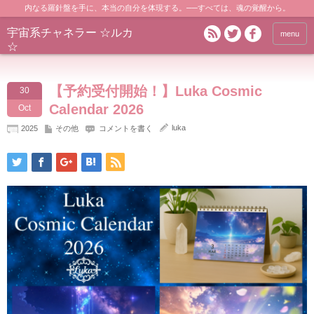
内なる羅針盤を手に、本当の自分を体現する。──すべては、魂の覚醒から。
宇宙系チャネラー ☆ルカ
menu
☆
【予約受付開始！】Luka Cosmic
30
Calendar 2026
Oct
luka
2025
その他
コメントを書く