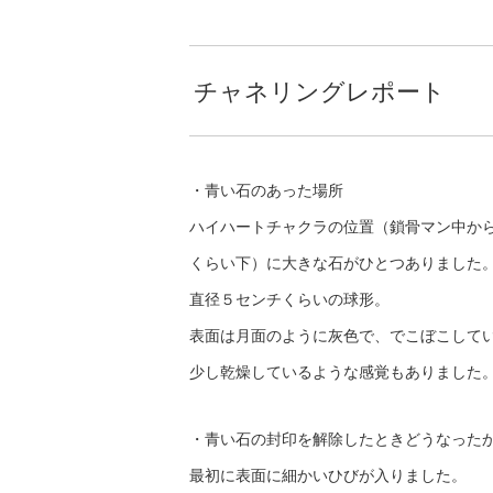
チャネリングレポート
・青い石のあった場所
ハイハートチャクラの位置（鎖骨マン中か
くらい下）に大きな石がひとつありました
直径５センチくらいの球形。
表面は月面のように灰色で、でこぼこして
少し乾燥しているような感覚もありました
・青い石の封印を解除したときどうなった
最初に表面に細かいひびが入りました。