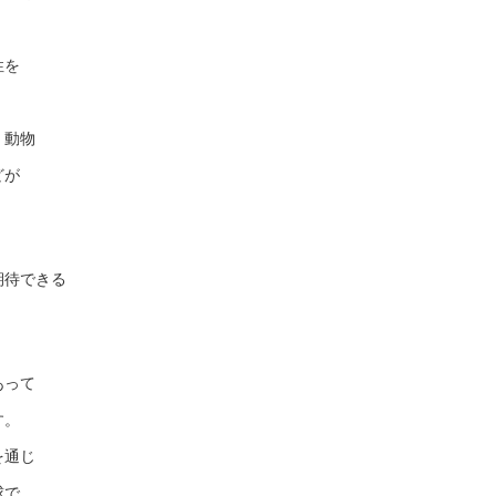
性を
、動物
どが
期待できる
あって
す。
を通じ
球で