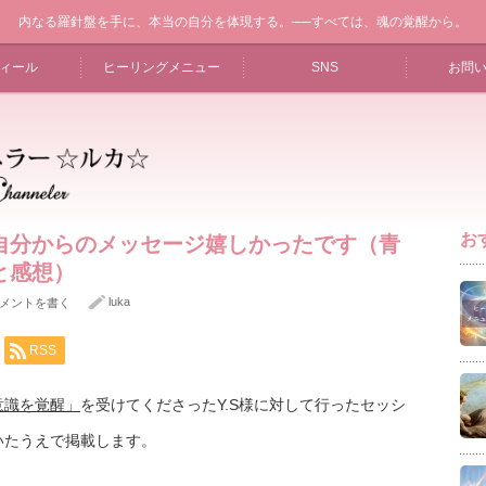
内なる羅針盤を手に、本当の自分を体現する。──すべては、魂の覚醒から。
ィール
ヒーリングメニュー
SNS
お問
お
自分からのメッセージ嬉しかったです（青
と感想）
luka
メントを書く
RSS
意識を覚醒」
を受けてくださったY.S様に対して行ったセッシ
いたうえで掲載します。