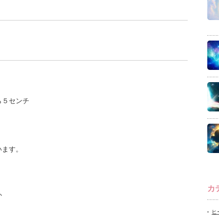
ら５センチ
。
います。
。
カ
か
ヒ