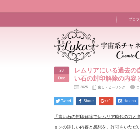
プロフ
レムリアにいる過去の
28
い石の封印解除の内容
Dec
2025
癒し・ヒーリング
コ
Tweet
Share
+1
Hatena
「青い石の封印解除でレムリア時代の力と
ョンの詳しい内容と感想を、許可をいただ