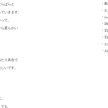
癒
ぱらぱらと
チ
ちていきます。
レ
いって、
SN
から柔らかい
宇
宇
イ
そ
当たり具合で
美しいです。
覚。
までも