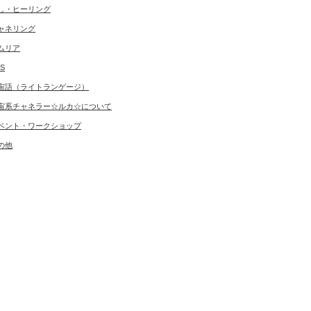
し・ヒーリング
ャネリング
ムリア
S
宙語（ライトランゲージ）
宙系チャネラー☆ルカ☆について
ベント・ワークショップ
の他