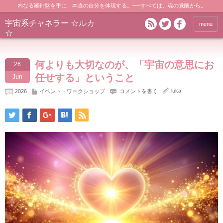
内なる羅針盤を手に、本当の自分を体現する。──すべては、魂の覚醒から。
宇宙系チャネラー ☆ルカ
menu
☆
何よりも大切なのが、「宇宙の意思にお
26
任せする」ということ
Jun
luka
2026
イベント・ワークショップ
コメントを書く