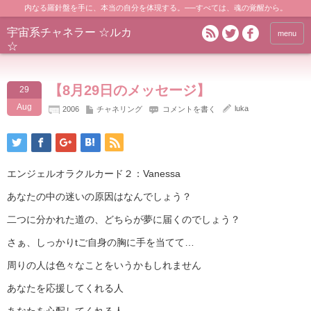
内なる羅針盤を手に、本当の自分を体現する。──すべては、魂の覚醒から。
宇宙系チャネラー ☆ルカ
menu
☆
【8月29日のメッセージ】
29
Aug
luka
2006
チャネリング
コメントを書く
エンジェルオラクルカード２：Vanessa
あなたの中の迷いの原因はなんでしょう？
二つに分かれた道の、どちらが夢に届くのでしょう？
さぁ、しっかりtご自身の胸に手を当てて…
周りの人は色々なことをいうかもしれません
あなたを応援してくれる人