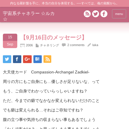
内なる羅針盤を手に、本当の自分を体現する。──すべては、魂の覚醒から。
宇宙系チャネラー ☆ルカ
menu
☆
【9月16日のメッセージ】
15
Sep
2 comments
luka
2006
チャネリング
大天使カード Compassion-Archangel Zadkiel-
周りの方にもご自身にも…優しさが足りないな、って
もう、ご自身でわかっていらっしゃいますね？
ただ、今までの癖でなかなか変えられないだけのこと
でも癖は変えられる…それはご存知ですね？
腹の立つ事や気持ちの収まらない事もあるでしょう