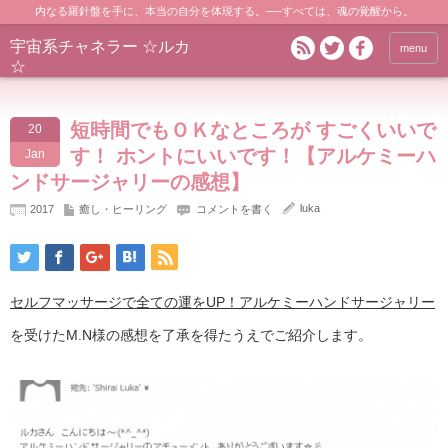
内なる羅針盤を手に、本当の自分を体現する。──すべては、魂の覚醒から。
宇宙系チャネラー ☆ルカ
menu
☆
短時間でもＯＫなところが すごくいいで
20
す！ ホントにいいです！【アルケミーハ
Jan
ンドサージャリーの感想】
luka
2017
癒し・ヒーリング
コメントを書く
セルフマッサージで全ての運をUP！アルケミーハンドサージャリー
を受けたM.N様の感想を了承を得たうえでご紹介します。