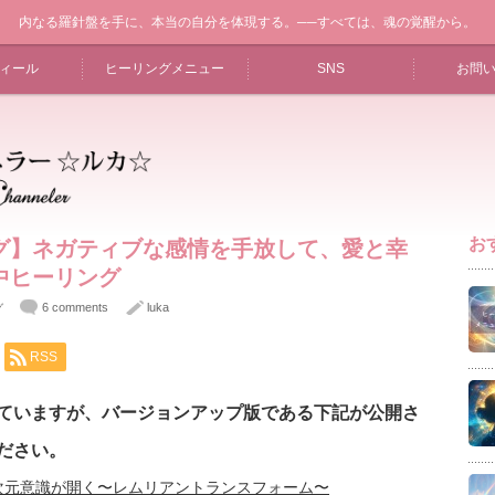
内なる羅針盤を手に、本当の自分を体現する。──すべては、魂の覚醒から。
ィール
ヒーリングメニュー
SNS
お問
お
グ】ネガティブな感情を手放して、愛と幸
中ヒーリング
6 comments
luka
グ
RSS
ていますが、バージョンアップ版である下記が公開さ
ださい。
次元意識が開く〜レムリアントランスフォーム〜