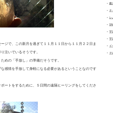
癒
チ
レ
SN
宇
宇
セージで、この新月を過ぎて１１月１１日から１１月２２日ま
イ
降り注いでいるそうです。
そ
くための「手放し」の準備だそうです。
ブな感情を手放して身軽になる必要があるということなのです
サポートをするために、５日間の遠隔ヒーリングをしてくださ