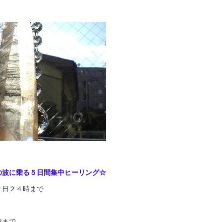
の波に乗る５日間集中ヒーリング☆
２日２４時まで
時まで