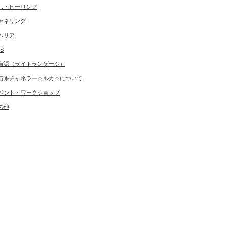
し・ヒーリング
ャネリング
ムリア
S
宙語（ライトランゲージ）
宙系チャネラー☆ルカ☆について
ベント・ワークショップ
の他