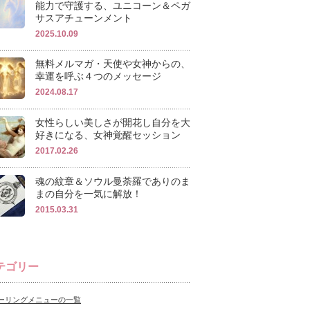
能力で守護する、ユニコーン＆ペガ
サスアチューンメント
2025.10.09
無料メルマガ・天使や女神からの、
幸運を呼ぶ４つのメッセージ
2024.08.17
女性らしい美しさが開花し自分を大
好きになる、女神覚醒セッション
2017.02.26
魂の紋章＆ソウル曼荼羅でありのま
まの自分を一気に解放！
2015.03.31
テゴリー
ーリングメニューの一覧