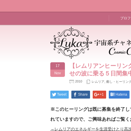
プロフ
【レムリアンヒーリン
17
せの波に乗る５日間集
Nov
2010
レムリア
,
癒し・ヒーリン
Tweet
Share
+1
Hatena
※このヒーリングは既に募集を終了し
れていますので、ご興味あればご覧く
→レムリアのエネルギーを生涯受けとり高