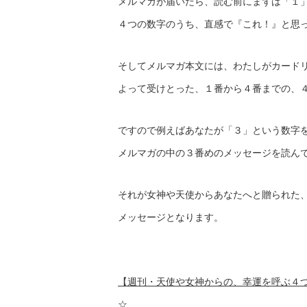
メルマガが届いたら、読む前にまずは「１
４つの数字のうち、直感で『これ！』と思
そしてメルマガ本文には、わたしがカード
よって受けとった、１番から４番までの、
ですので例えばあなたが「３」という数字
メルマガの中の３番めのメッセージを読ん
それが女神や天使からあなたへと贈られた
メッセージとなります。
【週刊・天使や女神からの、幸運を呼ぶ４
☆