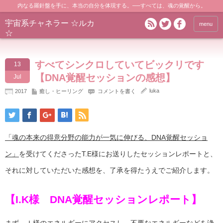
内なる羅針盤を手に、本当の自分を体現する。──すべては、魂の覚醒から。
宇宙系チャネラー ☆ルカ
menu
☆
すべてシンクロしていてビックリです
13
【DNA覚醒セッションの感想】
Jul
luka
2017
癒し・ヒーリング
コメントを書く
「魂の本来の得意分野の能力が一気に伸びる、DNA覚醒セッショ
ン」
を受けてくださったT.E様にお送りしたセッションレポートと、
それに対していただいた感想を、了承を得たうえでご紹介します。
【I.K様 DNA覚醒セッションレポート】