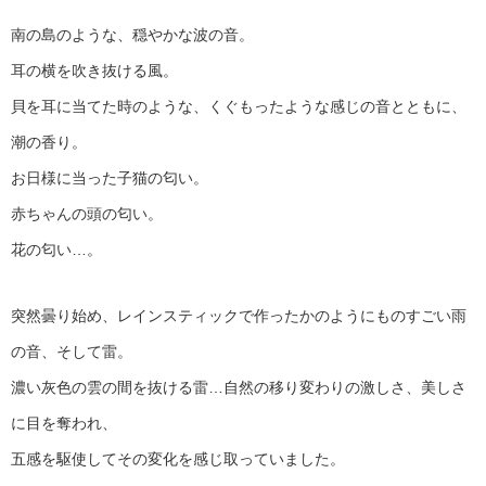
南の島のような、穏やかな波の音。
耳の横を吹き抜ける風。
貝を耳に当てた時のような、くぐもったような感じの音とともに、
潮の香り。
お日様に当った子猫の匂い。
赤ちゃんの頭の匂い。
花の匂い…。
突然曇り始め、レインスティックで作ったかのようにものすごい雨
の音、そして雷。
濃い灰色の雲の間を抜ける雷…自然の移り変わりの激しさ、美しさ
に目を奪われ、
五感を駆使してその変化を感じ取っていました。