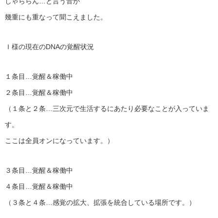
しゃららん…と言う音が
幾重にも重なって聞こえました。
Ｉ様の現在のDNAの覚醒状況
１条目…覚醒＆稼働中
２条目…覚醒＆稼働中
（１条と２条…三次元で生活するにあたり必要なことが入っていま
す。
ここは全員オンになっています。）
３条目…覚醒＆稼働中
４条目…覚醒＆稼働中
（３条と４条…感覚の拡大、拡張を統合している場所です。）