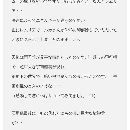
ムーの蘇りを祈ってですが、行ってみると なんとレムリ
ア・・！
海岸によってエネルギーが違うのですが
正にレムリアで ルカさんがDNA封印解除していただいた
ときに見られた世界 そのまま ＞＜
天気は雨予報が見事な晴れだったのですが 帰りの飛行機
で 超巨大な宇宙船雲が現れ
斜め下の世界で 暗い中稲妻がもの凄かったのです。 宇
宙創世のときのような・・・
（感動して窓にへばりついてみてました TT)
石垣島最後に 虹の代わりにもの凄い巨大な龍神雲
が・・！