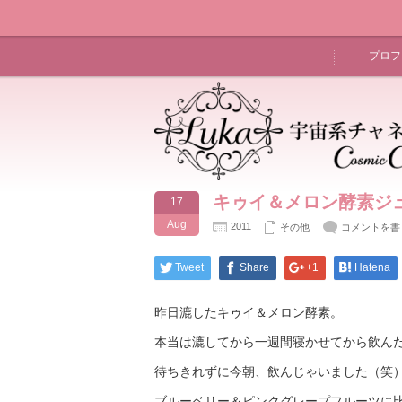
プロフ
キゥイ＆メロン酵素ジ
17
Aug
2011
その他
コメントを書
Tweet
Share
+1
Hatena
昨日漉したキゥイ＆メロン酵素。
本当は漉してから一週間寝かせてから飲ん
待ちきれずに今朝、飲んじゃいました（笑
ブルーベリー＆ピンクグレープフルーツに