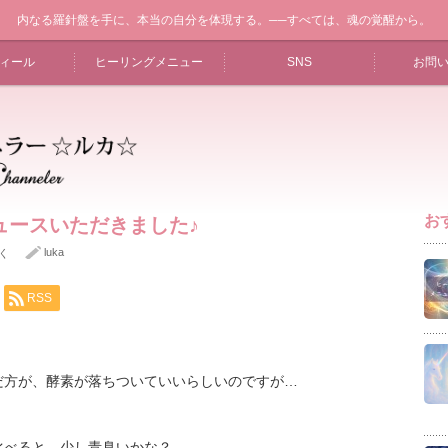
内なる羅針盤を手に、本当の自分を体現する。──すべては、魂の覚醒から。
ィール
ヒーリングメニュー
SNS
お問
お
ュースいただきました♪
luka
く
RSS
だ方が、酵素が落ちついていいらしいのですが…
）
比べると、少し青臭いかな？