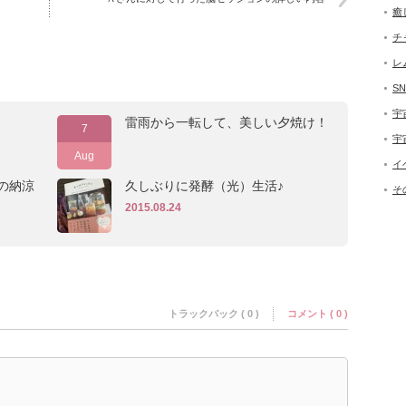
癒
チ
レ
SN
宇
雷雨から一転して、美しい夕焼け！
7
宇
Aug
イ
の納涼
久しぶりに発酵（光）生活♪
そ
2015.08.24
トラックバック ( 0 )
コメント ( 0 )