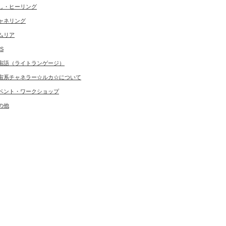
し・ヒーリング
ャネリング
ムリア
S
宙語（ライトランゲージ）
宙系チャネラー☆ルカ☆について
ベント・ワークショップ
の他