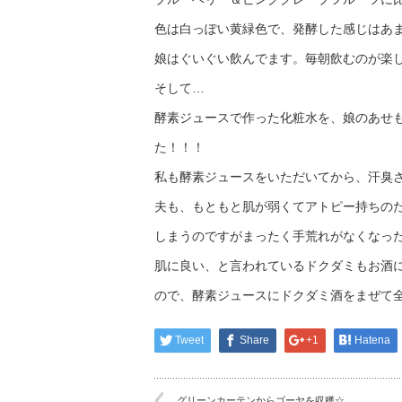
色は白っぽい黄緑色で、発酵した感じはあ
娘はぐいぐい飲んでます。毎朝飲むのが楽
そして…
酵素ジュースで作った化粧水を、娘のあせ
た！！！
私も酵素ジュースをいただいてから、汗臭さ
夫も、もともと肌が弱くてアトピー持ちの
しまうのですがまったく手荒れがなくなっ
肌に良い、と言われているドクダミもお酒
ので、酵素ジュースにドクダミ酒をまぜて
Tweet
Share
+1
Hatena
グリーンカーテンからゴーヤを収穫☆