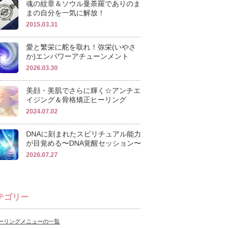
魂の紋章＆ソウル曼荼羅でありのま
まの自分を一気に解放！
2015.03.31
愛と繁栄に舵を取れ！弥栄(いやさ
か)エンパワーアチューンメント
2026.03.30
美顔・美肌でさらに輝く☆アンチエ
イジング＆骨格矯正ヒーリング
2024.07.02
DNAに刻まれたスピリチュアル能力
が目覚める〜DNA覚醒セッション〜
2026.07.27
テゴリー
ーリングメニューの一覧