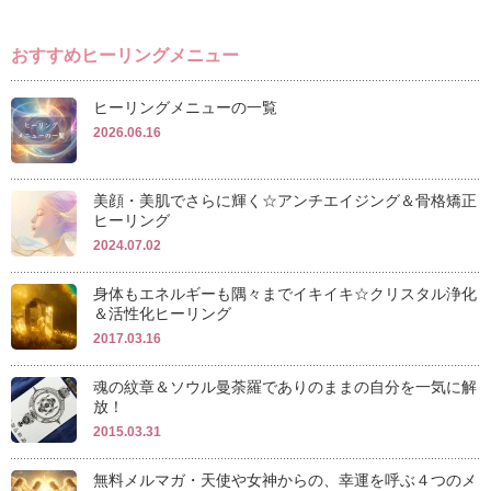
おすすめヒーリングメニュー
ヒーリングメニューの一覧
2026.06.16
美顔・美肌でさらに輝く☆アンチエイジング＆骨格矯正
ヒーリング
2024.07.02
身体もエネルギーも隅々までイキイキ☆クリスタル浄化
＆活性化ヒーリング
2017.03.16
魂の紋章＆ソウル曼荼羅でありのままの自分を一気に解
放！
2015.03.31
無料メルマガ・天使や女神からの、幸運を呼ぶ４つのメ