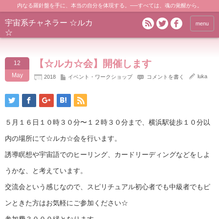
内なる羅針盤を手に、本当の自分を体現する。──すべては、魂の覚醒から。
宇宙系チャネラー ☆ルカ
menu
☆
【☆ルカ☆会】開催します
12
May
luka
2018
イベント・ワークショップ
コメントを書く
５月１６日１０時３０分〜１２時３０分まで、横浜駅徒歩１０分以
内の場所にて☆ルカ☆会を行います。
誘導瞑想や宇宙語でのヒーリング、カードリーディングなどをしよ
うかな、と考えています。
交流会という感じなので、スピリチュアル初心者でも中級者でもピ
ンときた方はお気軽にご参加ください☆