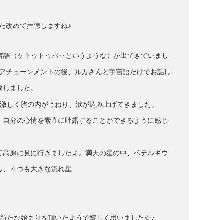
た改めて拝聴しますね♪
な言語（ケトゥトゥパ‥というような）が出てきていまし
・アチューンメントの後、ルカさんと宇宙語だけでお話し
致しました。
、激しく胸の内がうねり、涙が込み上げてきました。
、自分の心情を素直に吐露することができるように感じ
て高原に見に行きましたよ。満天の星の中、ベテルギウ
ら、４つも大きな流れ星
、新たな始まりを頂いたようで嬉しく思いました☆♪