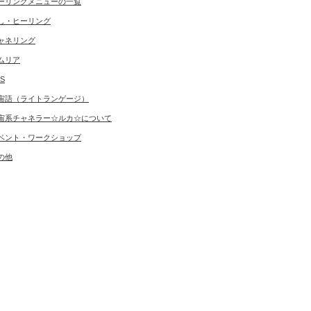
ーリングメニューの一覧
し・ヒーリング
ャネリング
ムリア
S
宙語（ライトランゲージ）
宙系チャネラー☆ルカ☆について
ベント・ワークショップ
の他