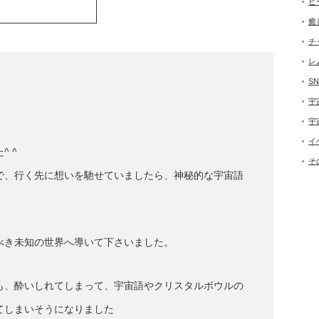
ヒ
癒
チ
レ
SN
宇
宇
イ
 ^
そ
で、行く先に想いを馳せていましたら、神秘的な宇宙語
べき未知の世界へ導いて下さいました。
も、酔いしれてしまって、宇宙語やクリスタルボウルの
てしまいそうになりました