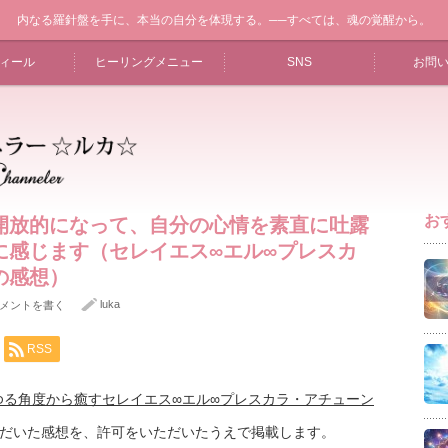
内なる羅針盤を手に、本当の自分を体現する。──すべては、魂の覚醒から。
ィール
ヒーリングメニュー
SNS
お問
お
開放的になって、自分の心情を素直に吐露
に感じます（セレイエス∞エル∞プレスカ
の感想）
luka
メントを書く
RSS
ゆる角度から癒すセレイエス∞エル∞プレスカラ・アチューン
ただいた感想を、許可をいただいたうえで掲載します。