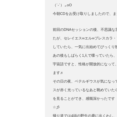
（´-`）.｡oO
今朝CDをお受け取りしましたので、ま
前回のDNAセッションの後、不思議
たが、セレイエス∞エル∞プレスカラ
していたら、一気に出始めてびっくり
あの後もしばらく1人で喋っていたら
宇宙語ですと、性格が開放的になって
ます♬
その日の夜、ベテルギウスが気になっ
スが赤く光っているなあと眺めていた
を見ることができ、感慨深かったです
☆彡
帰り道では4頭の野生の鹿に出くわし