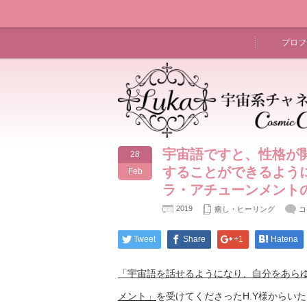
プロフ
宇宙語ですと、性格が
28
することができるよう
Feb
ラ・アチューンメント
2019
癒し・ヒーリング
コ
Tweet
Share
+1
Hatena
「宇宙語を話せるようになり、自分をあら
メント」
を受けてくださったH.Y様からい