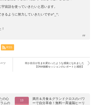
に宇宙語を使っていきたいと思います。
きるように努力していきたいですσ^_^;
た！
RSS
ルーツ
何か自分が生まれ変わったような感覚になれました
【DNA覚醒セッションのレポートと感想】
たの心
満月＆月食＆グランドクロスのパワ
13
グラムの
ーで自分革命！無料一斉遠隔ヒーリ