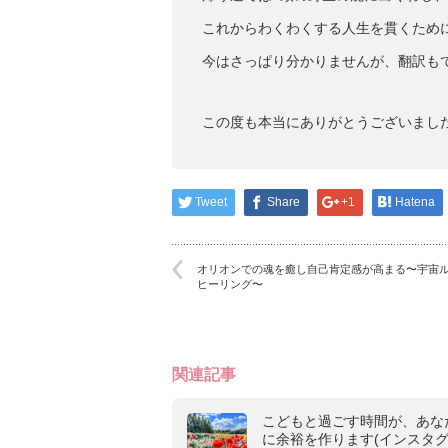
これからわくわくする人生を貫くため
今はさっぱり分かりませんが、翻訳もで
この度も本当にありがとうございまし
Tweet
Share
+1
Hatena
オリオンでの魂を癒し自己肯定感が高まる〜宇宙
ヒーリング〜
関連記事
こどもと過ごす時間が、あな
に余裕を作ります(インスタ