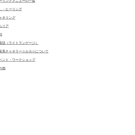
ーリングメニューの一覧
し・ヒーリング
ャネリング
ムリア
S
宙語（ライトランゲージ）
宙系チャネラー☆ルカ☆について
ベント・ワークショップ
の他