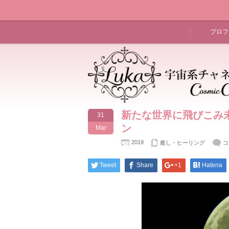
プロフ
新たな世界に飛びこみ
31
ン
Mar
2019
癒し・ヒーリング
コ
Tweet
Share
+1
Hatena