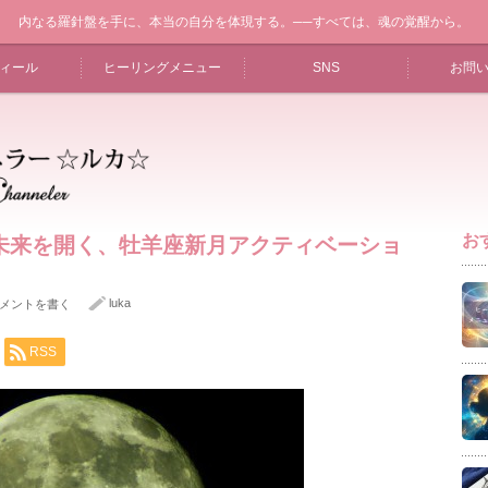
内なる羅針盤を手に、本当の自分を体現する。──すべては、魂の覚醒から。
ィール
ヒーリングメニュー
SNS
お問
お
未来を開く、牡羊座新月アクティベーショ
luka
メントを書く
RSS