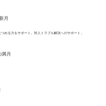
の新月
見つめる力をサポート。対人トラブル解決へのサポート」
の満月
」
月
」