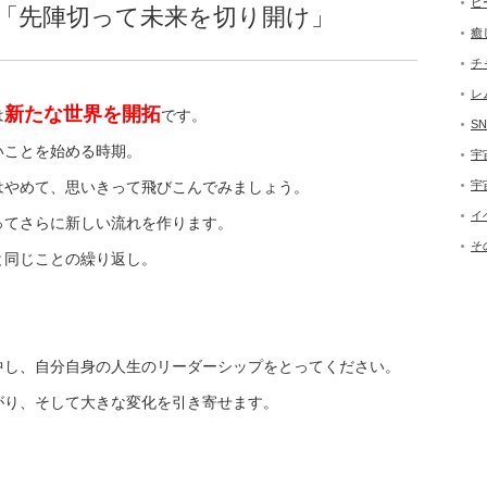
ヒ
月「先陣切って未来を切り開け」
癒
チ
レ
新たな世界を開拓
は
です。
SN
いことを始める時期。
宇
宇
はやめて、思いきって飛びこんでみましょう。
イ
ってさらに新しい流れを作ります。
そ
と同じことの繰り返し。
中し、自分自身の人生のリーダーシップをとってください。
がり、そして大きな変化を引き寄せます。