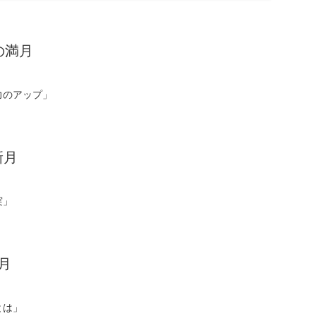
の満月
力のアップ」
新月
実」
月
とは」