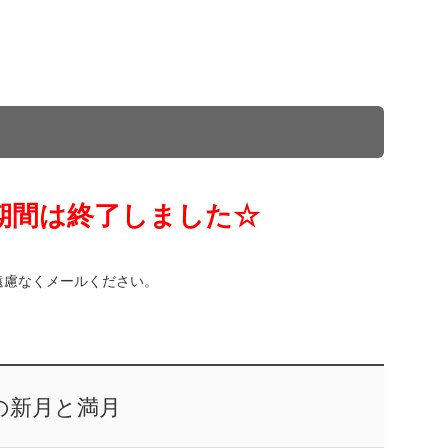
期間は終了しました☆
遠慮なくメールください。
の新月と満月