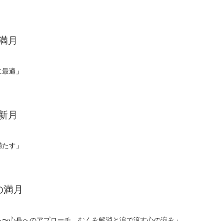
の満月
に最適」
の新月
満たす」
の満月
る〜心身へのアプローチ。むくみ解消と涙で流す心の淀み」