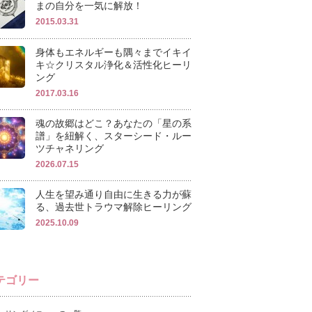
まの自分を一気に解放！
2015.03.31
身体もエネルギーも隅々までイキイ
キ☆クリスタル浄化＆活性化ヒーリ
ング
2017.03.16
魂の故郷はどこ？あなたの「星の系
譜」を紐解く、スターシード・ルー
ツチャネリング
2026.07.15
人生を望み通り自由に生きる力が蘇
る、過去世トラウマ解除ヒーリング
2025.10.09
テゴリー