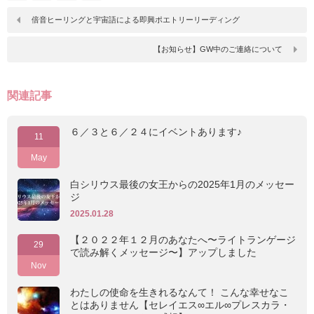
倍音ヒーリングと宇宙語による即興ポエトリーリーディング
【お知らせ】GW中のご連絡について
関連記事
６／３と６／２４にイベントあります♪
11
May
白シリウス最後の女王からの2025年1月のメッセー
ジ
2025.01.28
【２０２２年１２月のあなたへ〜ライトランゲージ
29
で読み解くメッセージ〜】アップしました
Nov
わたしの使命を生きれるなんて！ こんな幸せなこ
とはありません【セレイエス∞エル∞プレスカラ・