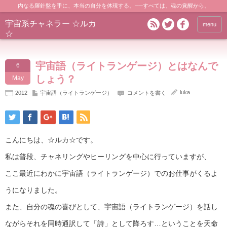
内なる羅針盤を手に、本当の自分を体現する。──すべては、魂の覚醒から。
宇宙系チャネラー ☆ルカ
menu
☆
宇宙語（ライトランゲージ）とはなんで
6
しょう？
May
luka
2012
宇宙語（ライトランゲージ）
コメントを書く
こんにちは、☆ルカ☆です。
私は普段、チャネリングやヒーリングを中心に行っていますが、
ここ最近にわかに宇宙語（ライトランゲージ）でのお仕事がくるよ
うになりました。
また、自分の魂の喜びとして、宇宙語（ライトランゲージ）を話し
ながらそれを同時通訳して「詩」として降ろす…ということを天命