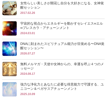
女性らしい美しさが開花し自分を大好きになる、女神覚
醒セッション
2017.02.26
宇宙的な視点からエネルギーを動かすセレイエス∞エル
∞プレスカラ・アチューンメント
2024.03.01
DNAに刻まれたスピリチュアル能力が目覚める〜DNA覚
醒セッション〜
2026.07.27
無料メルマガ・天使や女神からの、幸運を呼ぶ４つのメ
ッセージ
2024.08.17
強力な浄化力とあなたに必要な得意能力で守護する、ユ
ニコーン＆ペガサスアチューンメント
2025.10.09