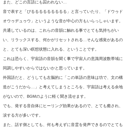
また、どこの言語にも囚われない…
音で表すと「ぴるるるるるるるるる」と言っていたり、「ドウゥド
オウゥヂュゥウ」というような音が中心の方もいらっしゃいます。
共通しているのは、これらの音韻に触れる事でとても気持ちがい
い、リラックスする、何かがリセットされる…そんな感覚があるの
と、とても深い瞑想状態に入れる、ということです。
これは恐らく、宇宙語の音韻を聞く事で宇宙人の意識周波数帯域に
同調しやすいからではないかと思っています。
外国語だと、どうしても左脳的に「この単語の意味は功で、文の構
造がこうだから…」と考えてしまうところを、宇宙語は考える余地
がないので、BGMのように軽く聞き流せます。
でも、発する音自体にヒーリング効果があるので、とても癒され、
涙する方が多いです。
また、話す側としても、何も考えずに音霊を発声できるのでとても