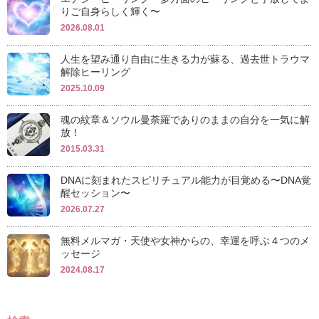
りご自身らしく輝く〜
2026.08.01
人生を望み通り自由に生きる力が蘇る、過去世トラウマ
解除ヒーリング
2025.10.09
魂の紋章＆ソウル曼荼羅でありのままの自分を一気に解
放！
2015.03.31
DNAに刻まれたスピリチュアル能力が目覚める〜DNA覚
醒セッション〜
2026.07.27
無料メルマガ・天使や女神からの、幸運を呼ぶ４つのメ
ッセージ
2024.08.17