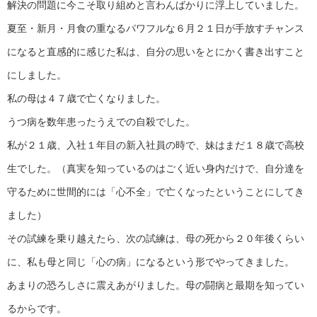
解決の問題に今こそ取り組めと言わんばかりに浮上していました。
夏至・新月・月食の重なるパワフルな６月２１日が手放すチャンス
になると直感的に感じた私は、自分の思いをとにかく書き出すこと
にしました。
私の母は４７歳で亡くなりました。
うつ病を数年患ったうえでの自殺でした。
私が２１歳、入社１年目の新入社員の時で、妹はまだ１８歳で高校
生でした。（真実を知っているのはごく近い身内だけで、自分達を
守るために世間的には「心不全」で亡くなったということにしてき
ました）
その試練を乗り越えたら、次の試練は、母の死から２０年後くらい
に、私も母と同じ「心の病」になるという形でやってきました。
あまりの恐ろしさに震えあがりました。母の闘病と最期を知ってい
るからです。