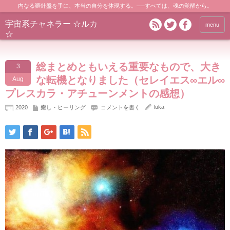
内なる羅針盤を手に、本当の自分を体現する。──すべては、魂の覚醒から。
宇宙系チャネラー ☆ルカ
menu
☆
総まとめともいえる重要なもので、大き
3
な転機となりました（セレイエス∞エル∞
Aug
プレスカラ・アチューンメントの感想）
luka
2020
癒し・ヒーリング
コメントを書く