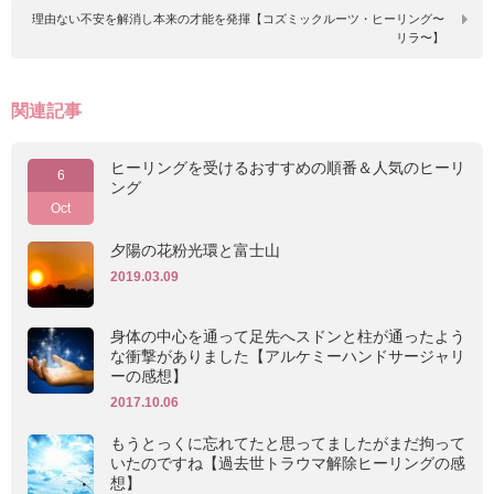
理由ない不安を解消し本来の才能を発揮【コズミックルーツ・ヒーリング〜
リラ〜】
関連記事
ヒーリングを受けるおすすめの順番＆人気のヒーリ
6
ング
Oct
夕陽の花粉光環と富士山
2019.03.09
身体の中心を通って足先へスドンと柱が通ったよう
な衝撃がありました【アルケミーハンドサージャリ
ーの感想】
2017.10.06
もうとっくに忘れてたと思ってましたがまだ拘って
いたのですね【過去世トラウマ解除ヒーリングの感
想】