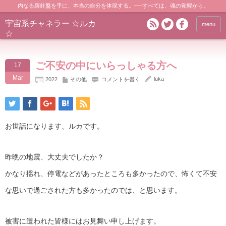
内なる羅針盤を手に、本当の自分を体現する。──すべては、魂の覚醒から。
宇宙系チャネラー ☆ルカ
menu
☆
ご不安の中にいらっしゃる方へ
17
Mar
luka
2022
その他
コメントを書く
お世話になります、ルカです。
昨晩の地震、大丈夫でしたか？
かなり揺れ、停電などがあったところも多かったので、怖くて不安
な思いで過ごされた方も多かったのでは、と思います。
被害に遭われた皆様にはお見舞い申し上げます。