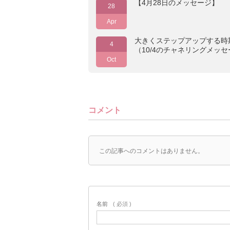
【4月28日のメッセージ】
28
Apr
大きくステップアップする時
4
（10/4のチャネリングメッ
Oct
コメント
この記事へのコメントはありません。
名前
( 必須 )