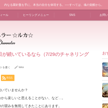
内なる羅針盤を手に、本当の自分を体現する。──すべては、魂の覚醒から。
ィール
ヒーリングメニュー
SNS
お問
お
が続いているなら（7/29のチャネリング
luka
トを書く
RSS
続いていませんか？
心から楽しいと思えることがない、など…。
身の望みを無視してきたことにあります。