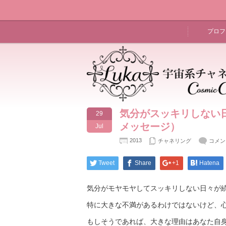
プロフ
気分がスッキリしない日
29
メッセージ）
Jul
2013
チャネリング
コメン
Tweet
Share
+1
Hatena
気分がモヤモヤしてスッキリしない日々が
特に大きな不満があるわけではないけど、
もしそうであれば、大きな理由はあなた自