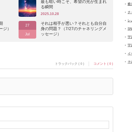
最も暗い時こそ、希望の光が生まれ
癒
る瞬間
チ
2025.10.28
レ
期
それは相手が悪い？それとも自分自
27
セージ）
身の問題？（7/27のチャネリングメ
SN
ッセージ）
Jul
宇
宇
イ
そ
トラックバック ( 0 )
コメント ( 0 )