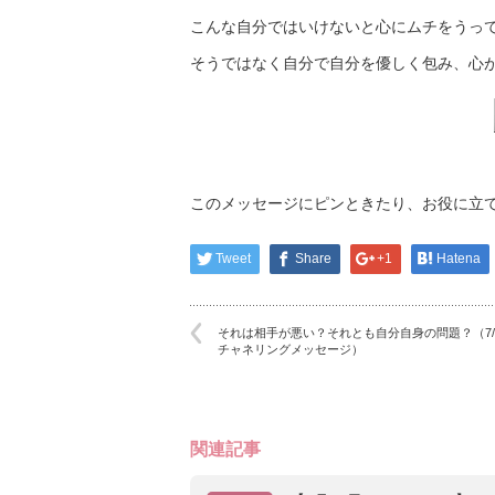
こんな自分ではいけないと心にムチをうっ
そうではなく自分で自分を優しく包み、心
このメッセージにピンときたり、お役に立
Tweet
Share
+1
Hatena
それは相手が悪い？それとも自分自身の問題？（7/
チャネリングメッセージ）
関連記事