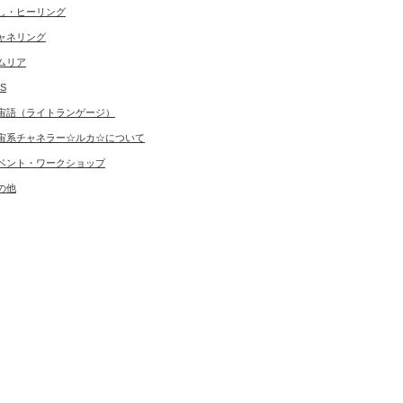
し・ヒーリング
ャネリング
ムリア
S
宙語（ライトランゲージ）
宙系チャネラー☆ルカ☆について
ベント・ワークショップ
の他