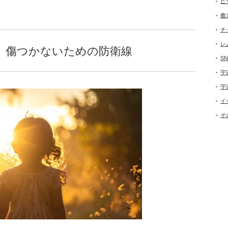
ヒ
癒
チ
レ
顔、傷つかないための防衛線
SN
宇
宇
イ
そ