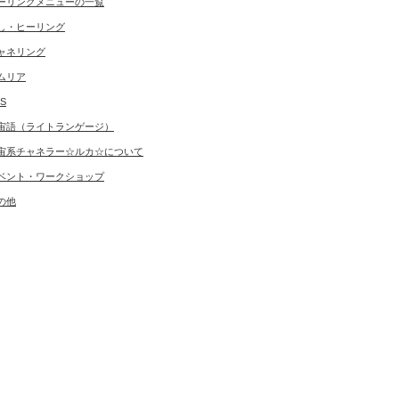
ーリングメニューの一覧
し・ヒーリング
ャネリング
ムリア
S
宙語（ライトランゲージ）
宙系チャネラー☆ルカ☆について
ベント・ワークショップ
の他