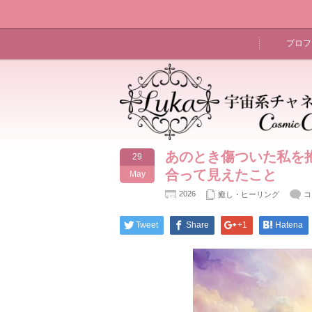
プロフ
あのとき傷ついた私を
29
合って見えたこと
May
2026
癒し・ヒーリング
コ
Tweet
Share
+1
Hatena