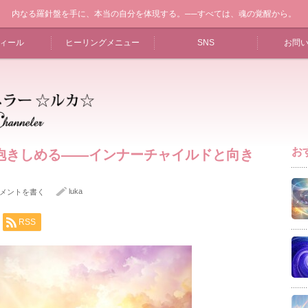
内なる羅針盤を手に、本当の自分を体現する。──すべては、魂の覚醒から。
ィール
ヒーリングメニュー
SNS
お問
お
抱きしめる——インナーチャイルドと向き
luka
メントを書く
RSS