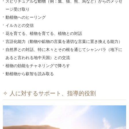
スピリチュアルな動物（例：鷹、猫、熊、烏など）からのメッセ
ージ受け取り
動植物へのヒーリング
イルカとの交信
花を育てる、植物を育てる、植物との対話
言語化能力（動物や鉱物の言葉を適切な言葉に置き換える能力）
自然界との対話、特に木々とその根を通じてシャンバラ（地下に
あると言われる地中天国）との交流
植物の効能をチャネリングで降ろす
動植物から叡智を読み取る
✧ 人に対するサポート、指導的役割