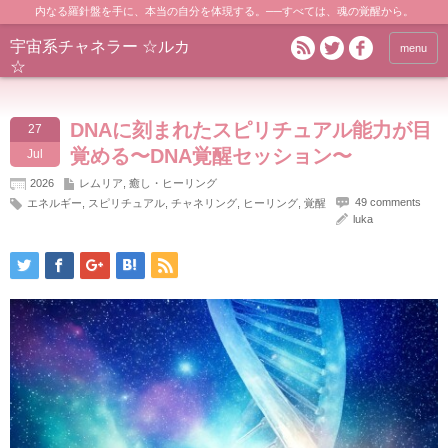
内なる羅針盤を手に、本当の自分を体現する。──すべては、魂の覚醒から。
宇宙系チャネラー ☆ルカ
menu
☆
DNAに刻まれたスピリチュアル能力が目
27
覚める〜DNA覚醒セッション〜
Jul
2026
レムリア
,
癒し・ヒーリング
49 comments
エネルギー
,
スピリチュアル
,
チャネリング
,
ヒーリング
,
覚醒
luka