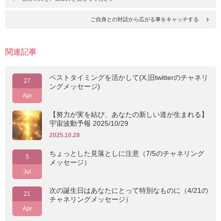
ご自身との対話から広がる事をキャッチする
関連記事
ベストタイミングを活かして(X,旧twitterのチャネリ
27
ングメッセージ)
Apr
【努力が実を結び、あなたの新しい道が生まれる】
宇宙波動予報 2025/10/29
2025.10.28
ちょっとした見落としに注意（7/5のチャネリング
5
メッセージ）
Jul
次の誕生日はあなたにとって特別なものに（4/21の
21
チャネリングメッセージ）
Apr