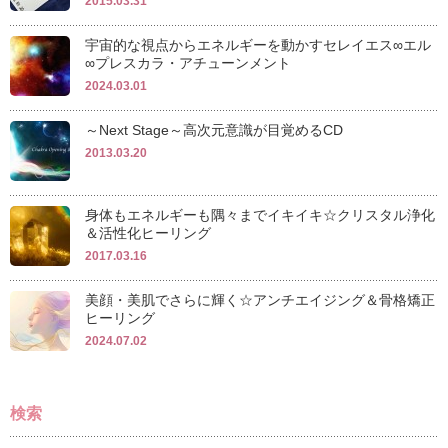
2015.03.31
宇宙的な視点からエネルギーを動かすセレイエス∞エル
∞プレスカラ・アチューンメント
2024.03.01
～Next Stage～高次元意識が目覚めるCD
2013.03.20
身体もエネルギーも隅々までイキイキ☆クリスタル浄化
＆活性化ヒーリング
2017.03.16
美顔・美肌でさらに輝く☆アンチエイジング＆骨格矯正
ヒーリング
2024.07.02
検索