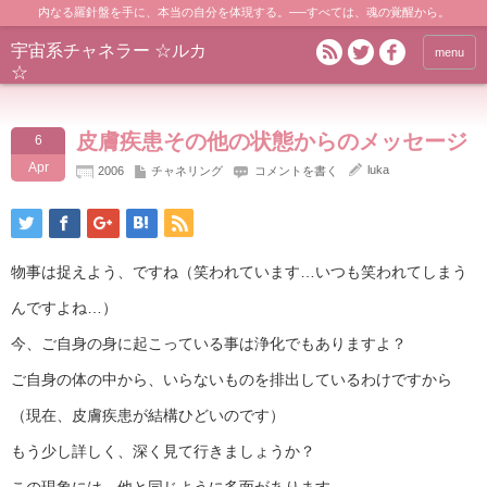
内なる羅針盤を手に、本当の自分を体現する。──すべては、魂の覚醒から。
宇宙系チャネラー ☆ルカ
menu
☆
皮膚疾患その他の状態からのメッセージ
6
Apr
luka
2006
チャネリング
コメントを書く
物事は捉えよう、ですね（笑われています…いつも笑われてしまう
んですよね…）
今、ご自身の身に起こっている事は浄化でもありますよ？
ご自身の体の中から、いらないものを排出しているわけですから
（現在、皮膚疾患が結構ひどいのです）
もう少し詳しく、深く見て行きましょうか？