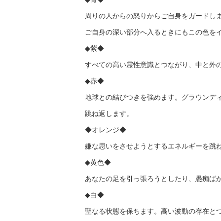
周りの人からの怒りからご自身をガードし
ご自身の深い部分へ入るときにもこの色を
◆紫◆
すべての高い霊性意識とつながり、中と外
◆赤◆
地球との結びつきを強めます。グラウンデ
跳ね返します。
◆オレンジ◆
嫌な思いをさせようとするエネルギーを跳
◆黄色◆
あなたの足を引っ張ろうとしたり、愚痴ば
◆白◆
聖なる状態を保ちます。高い波動の存在と