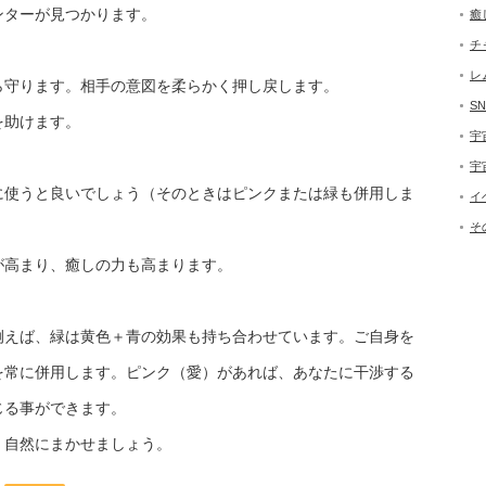
ンターが見つかります。
癒
チ
レ
ら守ります。相手の意図を柔らかく押し戻します。
SN
を助けます。
宇
宇
に使うと良いでしょう（そのときはピンクまたは緑も併用しま
イ
そ
が高まり、癒しの力も高まります。
例えば、緑は黄色＋青の効果も持ち合わせています。ご自身を
を常に併用します。ピンク（愛）があれば、あなたに干渉する
じる事ができます。
。自然にまかせましょう。