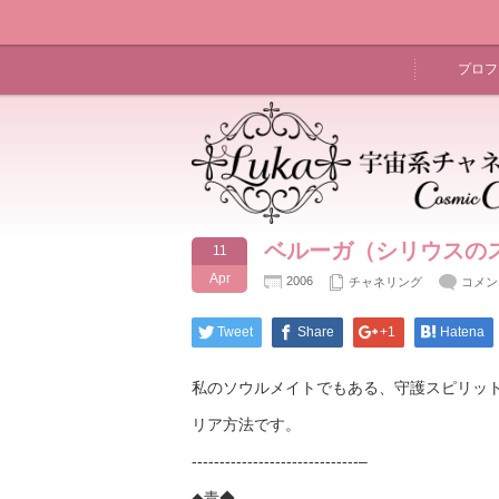
プロフ
ベルーガ（シリウスの
11
Apr
2006
チャネリング
コメン
Tweet
Share
+1
Hatena
私のソウルメイトでもある、守護スピリッ
リア方法です。
------------------------------–
◆青◆