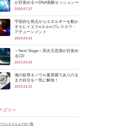
が目覚める〜DNA覚醒セッション〜
2026.07.27
宇宙的な視点からエネルギーを動か
すセレイエス∞エル∞プレスカラ・
アチューンメント
2024.03.01
～Next Stage～高次元意識が目覚め
るCD
2013.03.20
魂の紋章＆ソウル曼荼羅でありのま
まの自分を一気に解放！
2015.03.31
テゴリー
ーリングメニューの一覧