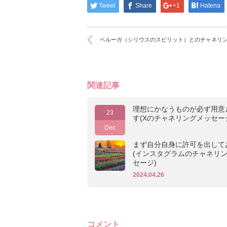
Tweet
Share
+1
Hatena
ベルーガ（シリウスのスピリット）とのチャネリン
関連記事
理想にかなうものが必ず用意
23
す(Xのチャネリングメッセー
Dec
まず自分自身に許可を出して
(インスタグラムのチャネリ
セージ)
2024.04.26
コメント