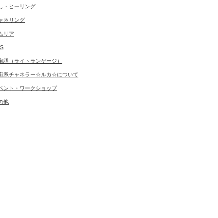
し・ヒーリング
ャネリング
ムリア
S
宙語（ライトランゲージ）
宙系チャネラー☆ルカ☆について
ベント・ワークショップ
の他