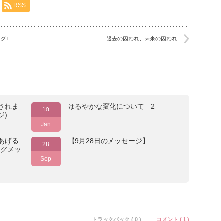
RSS
グ1
過去の囚われ、未来の囚われ
されま
ゆるやかな変化について 2
10
ジ)
Jan
あげる
【9月28日のメッセージ】
28
ングメッ
Sep
トラックバック ( 0 )
コメント ( 1 )