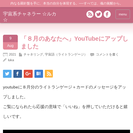
内なる羅針盤を手に、本当の自分を体現する。──すべては、魂の覚醒から。
宇宙系チャネラー ☆ルカ
menu
☆
「８月のあなたへ」YouTubeにアップし
9
ました
Aug
2021
チャネリング
,
宇宙語（ライトランゲージ）
コメントを書く
luka
youtubeに８月分のライトランゲージ＋カードのメッセージをアッ
プしました。
ご覧になられたら応援の意味で「いいね」を押していただけると嬉
しいです。